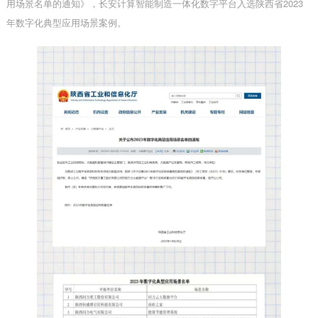
用场景名单的通知》，
长安计算智能制造一体化数字平台入选陕西省
2023
年数字化典型应用场景案例。