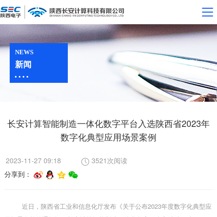
NEWS
新闻
长安计算智能制造一体化数字平台入选陕西省2023年
数字化典型应用场景案例
2023-11-27 09:18
3521次阅读
分享到：
近日，
陕西省工业和信息化厅发布《关于公布
2023年度数字化典型应