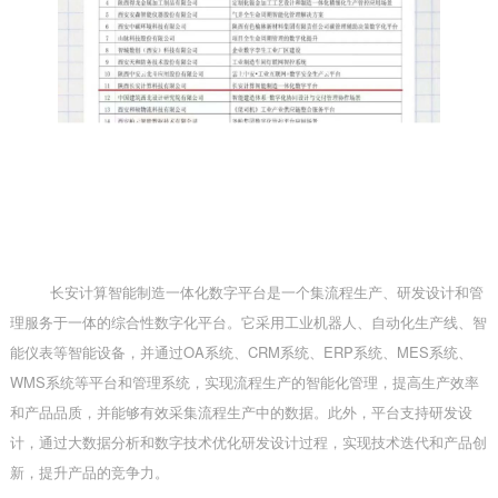
长安计算智能制造一体化数字平台是一个集流程生产、研发设计和管
理服务于一体的综合性数字化平台。它采用工业机器人、自动化生产线、智
能仪表等智能设备，并通过
OA系统、CRM系统、ERP系统、MES系统、
WMS系统等平台和管理系统，实现流程生产的智能化管理，提高生产效率
和产品品质，并能够有效采集流程生产中的数据。此外，平台支持研发设
计，通过大数据分析和数字技术优化研发设计过程，实现技术迭代和产品创
新，提升产品的竞争力。