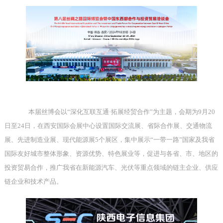
本届丝博会以
“
深化互联互通
·
拓展经贸合作
”
为主题，会期为
9
月
20
日至
24
日，在西安国际会展中心设置国际交流展、省际合作展、交通物流
展、先进制造业展、现代能源展
5
个展区，集中展示
“
一带一路
”
国家及我省
国际友好城市整体形象、资源优势、特色展业等，促进与各省、市、地区的
投资贸易合作，推广我省在新能源汽车、光伏等重点领域的链主企业、供应
链企业和技术产品。