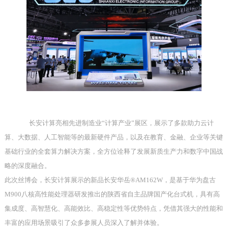
长安计算亮相先进制造业
“
计算产业
”
展区，展示了多款助力云计
算、大数据、人工智能等的最新硬件产品，以及在教育、金融、企业等关键
基础行业的全套算力解决方案，全方位诠释了发展新质生产力和数字中国战
略的深度融合。
此次丝博会，长安计算展示的新品长安华岳
®AM162W
，是基于华为盘古
M900
八核高性能处理器研发推出的陕西省自主品牌国产化台式机，具有高
集成度、高智慧化、高能效比、高稳定性等优势特点，凭借其强大的性能和
丰富的应用场景吸引了众多参展人员深入了解并体验。